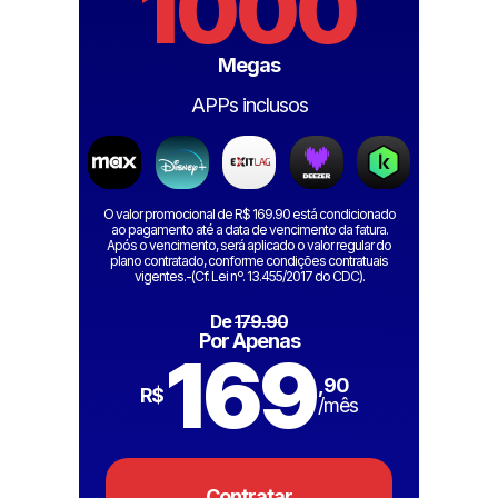
1000
Megas
APPs inclusos
O valor promocional de R$ 169.90 está condicionado
ao pagamento até a data de vencimento da fatura.
Após o vencimento, será aplicado o valor regular do
plano contratado, conforme condições contratuais
vigentes.-(Cf. Lei nº. 13.455/2017 do CDC).
De
179.90
Por Apenas
169
,90
R$
/mês
Contratar