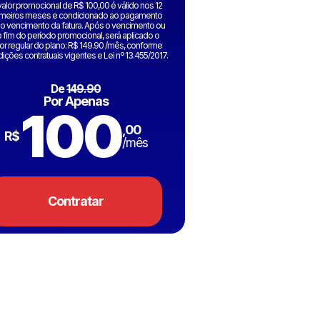
valor promocional de R$ 100,00 é válido nos 12
imeiros meses e condicionado ao pagamento
 o vencimento da fatura. Após o vencimento ou
 fim do período promocional, será aplicado o
lor regular do plano: R$ 149.90 /mês, conforme
ições contratuais vigentes e Lei nº 13.455/2017.
De
149.90
Por Apenas
100
,00
R$
/mês
Contratar