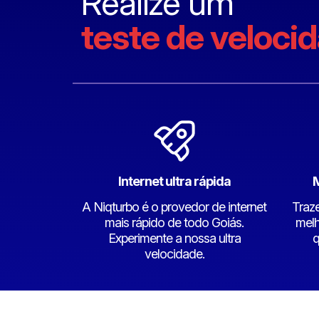
Realize um
teste de veloci
Internet ultra rápida
M
A Niqturbo é o provedor de internet
Traz
mais rápido de todo Goiás.
melh
Experimente a nossa ultra
q
velocidade.