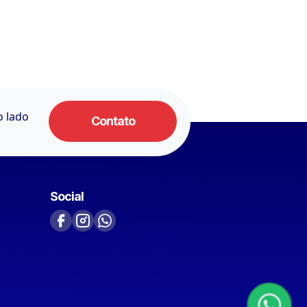
o lado
Contato
Social