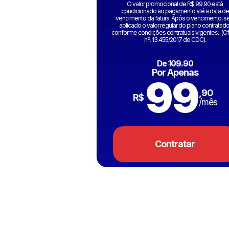
O valor promocional de R$ 99.90 está
condicionado ao pagamento até a data de
vencimento da fatura. Após o vencimento, s
aplicado o valor regular do plano contratado
conforme condições contratuais vigentes.-(Cf.
nº. 13.455/2017 do CDC).
De
109.90
Por Apenas
99
,90
R$
/mês
Contratar