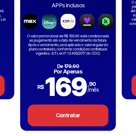
O 
APPs inclusos
pr
erá
até
,
ao
 Lei
va
cond
O valor promocional de R$ 169.90 está condicionado
ao pagamento até a data de vencimento da fatura.
Após o vencimento, será aplicado o valor regular do
plano contratado, conforme condições contratuais
vigentes.-(Cf. Lei nº. 13.455/2017 do CDC).
De
179.90
Por Apenas
169
,90
R$
/mês
Contratar