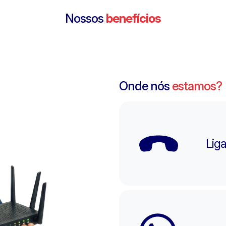
Nossos
benefícios
de
.
Disney+ é um streaming com
A plataforma S
,
filmes, séries e originais da
streaming da Sky
ty
Disney, Pixar, Marvel, Star Wars
vivo, filmes, sér
o
e National Geographic, com
sob dem
O e
conteúdo para todas as idades.
Onde nós
estamos?
Lig