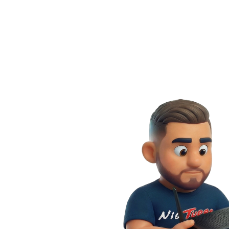
O Max (HBO Max) é um app 
streaming da Warner Bros
+qNutri é uma plataforma de
Discovery que reúne filmes
alimentação decomplicada para
séries, documentários, reali
você entrar em forma de
shows e esportes, incluind
maneira saudável.
conteúdos exclusivos da HB
Discovery.